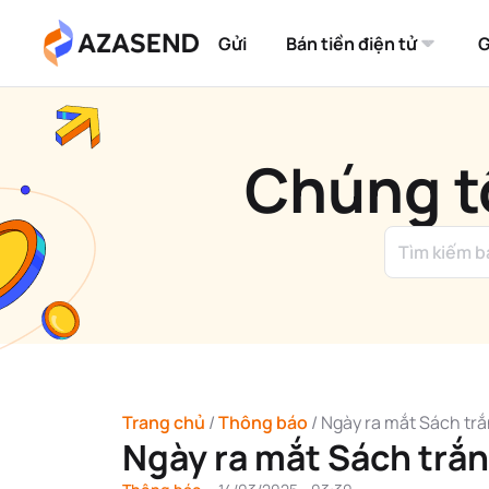
Bỏ
qua
nội
Gửi
Bán tiền điện tử
G
dung
Chúng tô
Trang chủ
/
Thông báo
/
Ngày ra mắt Sách tr
Ngày ra mắt Sách trắ