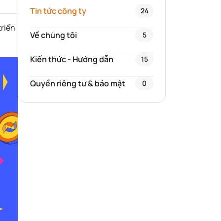
Tin tức công ty
24
triển
Về chúng tôi
5
Kiến thức - Hướng dẫn
15
Quyền riêng tư & bảo mật
0