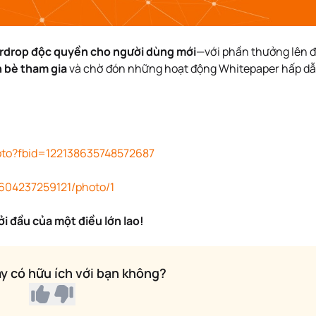
irdrop độc quyền cho người dùng mới
—với phần thưởng lên 
n bè tham gia
và chờ đón những hoạt động Whitepaper hấp d
oto?fbid=122138635748572687
5604237259121/photo/1
i đầu của một điều lớn lao!
ày có hữu ích với bạn không?