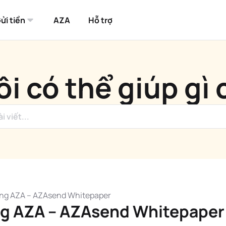
ửi tiền
AZA
Hỗ trợ
i có thể giúp gì
ắng AZA – AZAsend Whitepaper
ng AZA – AZAsend Whitepaper