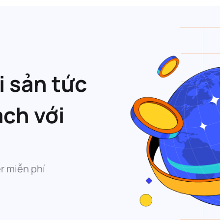
i sản tức
ạch với
r miễn phí