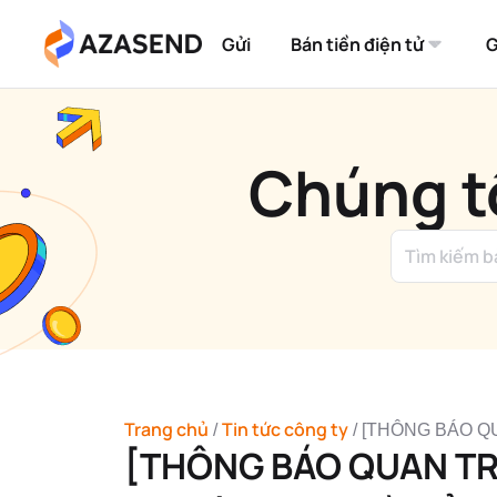
Bỏ
qua
Gửi
Bán tiền điện tử
G
nội
dung
Chúng tô
Trang chủ
Tin tức công ty
/
/
[THÔNG BÁO QUAN
[THÔNG BÁO QUAN TR