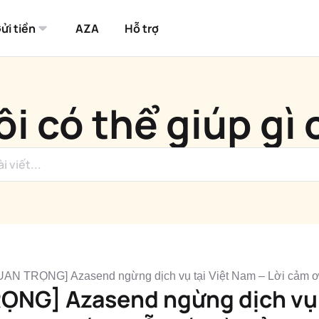
ửi tiền
AZA
Hỗ trợ
i có thể giúp gì
 TRỌNG] Azasend ngừng dịch vụ tại Việt Nam – Lời cảm ơn 
ỌNG] Azasend ngừng dịch vụ